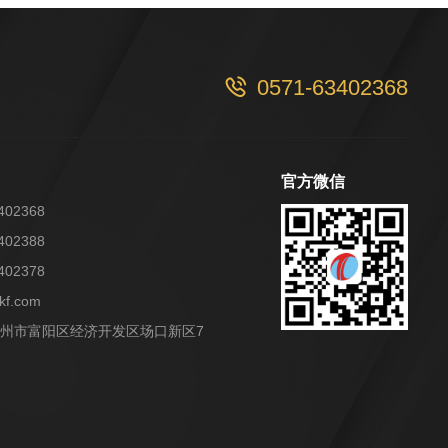
0571-63402368

官方微信
402368
402388
402378
lkf.com
州市富阳区经济开发区场口新区7