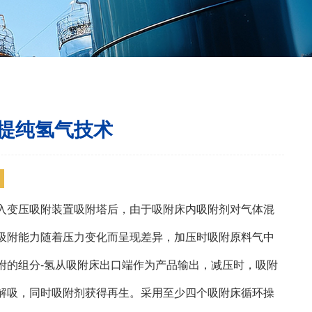
提纯氢气技术
入变压吸附装置吸附塔后，由于吸附床内吸附剂对气体混
吸附能力随着压力变化而呈现差异，加压时吸附原料气中
附的组分-氢从吸附床出口端作为产品输出，减压时，吸附
解吸，同时吸附剂获得再生。采用至少四个吸附床循环操