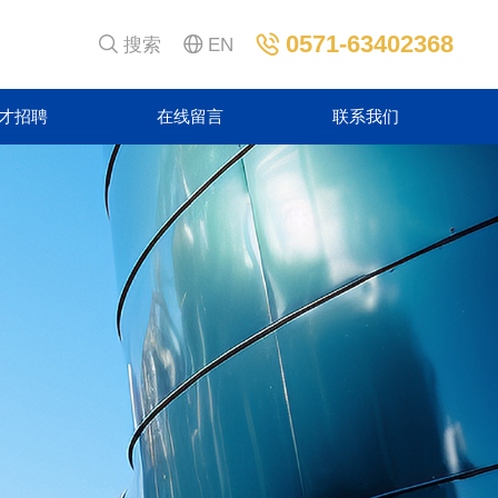
0571-63402368


搜索

EN
才招聘
在线留言
联系我们